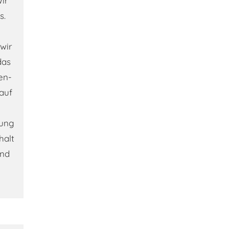
Wir
s.
wir
das
en-
auf
bung
halt
ind