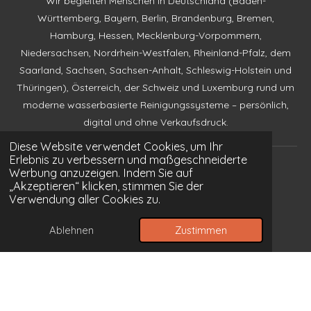
Wir begleiten Menschen in Deutschland (Baden-
Württemberg, Bayern, Berlin, Brandenburg, Bremen,
Hamburg, Hessen, Mecklenburg-Vorpommern,
Niedersachsen, Nordrhein-Westfalen, Rheinland-Pfalz, dem
Saarland, Sachsen, Sachsen-Anhalt, Schleswig-Holstein und
Thüringen), Österreich, der Schweiz und Luxemburg rund um
moderne wasserbasierte Reinigungssysteme – persönlich,
digital und ohne Verkaufsdruck.
Diese Website verwendet Cookies, um Ihr
Erlebnis zu verbessern und maßgeschneiderte
Impressum
Werbung anzuzeigen. Indem Sie auf
„Akzeptieren“ klicken, stimmen Sie der
Datenschutzerklärung
Verwendung aller Cookies zu.
Allgemeine Geschäftsbedingungen
Ablehnen
Zustimmen
Zum Terminbuchungs-Center
Zu unserer Vorstellung - Die Hoffs
Hygiene- und Sicherheitsstandards