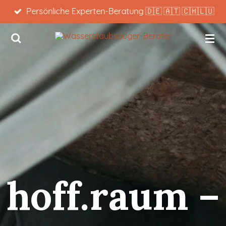
Persönliche Experten-Beratung 🇩🇪 🇦🇹 🇨🇭🇱🇺
Zum
Hauptinhalt
springen
hoff.raum –