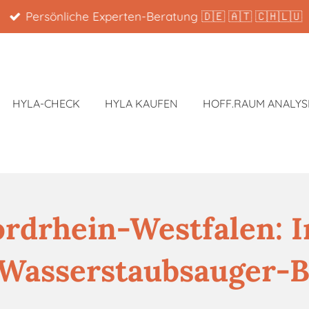
Persönliche Experten-Beratung 🇩🇪 🇦🇹 🇨🇭🇱🇺
HYLA-CHECK
HYLA KAUFEN
HOFF.RAUM ANALYS
ordrhein-Westfalen: 
 Wasserstaubsauger-