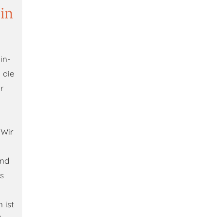
in
in-
 die
r
 Wir
und
s
 ist