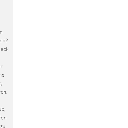
en
men?
heck
er
ine
ng
rch.
ub,
fen
 zu