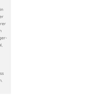
in
er
hrer
n
ger-
l,
ss
n.