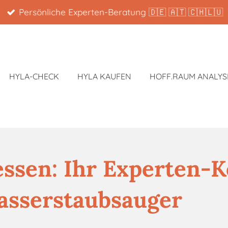
Persönliche Experten-Beratung 🇩🇪 🇦🇹 🇨🇭🇱🇺
HYLA-CHECK
HYLA KAUFEN
HOFF.RAUM ANALYS
essen: Ihr Experten-K
Wasserstaubsauger