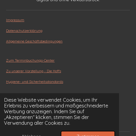
Impressum
Datenschutzerklärung
Allgemeine Geschäftsbedingungen
Zum Terminbuchungs-Center
Zu unserer Vorstellung - Die Hoffs
Hygiene- und Sicherheitsstandards
Diese Website verwendet Cookies, um Ihr
Die HOFF-Garantie
Erlebnis zu verbessern und maßgeschneiderte
Werbung anzuzeigen. Indem Sie auf
Experten-Ratgeber
„Akzeptieren“ klicken, stimmen Sie der
Service-Center (FAQ)
Verwendung aller Cookies zu.